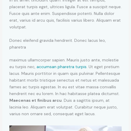
In sit amet tincidunt quam. Integer at est tempus,
placerat turpis eget, ultrices ligula. Fusce a suscipit neque.
Fusce quis ante enim. Suspendisse potenti. Nulla dolor
erat, varius id arcu quis, facilisis varius libero. Aliquam erat
volutpat.
Donec eleifend gravida hendrerit. Donec lacus leo,
pharetra
maximus ullamcorper sapien. Mauris justo ante, molestie
eu turpis nec,
accumsan pharetra turpis
. Ut eget pretium
lacus. Mauris porttitor in quam quis pulvinar. Pellentesque
habitant morbi tristique senectus et netus et malesuada
fames ac turpis egestas. In eu est vitae massa convallis
hendrerit nec eu lorem. In hac habitasse platea dictumst.
Maecenas et finibus arcu
. Duis a sagittis ipsum, at
lacinia leo. Aliquam erat volutpat. Curabitur neque justo,
varius non ornare sed, consequat eget lacus.