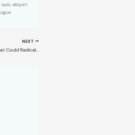
 quis, aliquet
 augue
NEXT
The Policy Shift That Could Radically Change the Housing Crisis