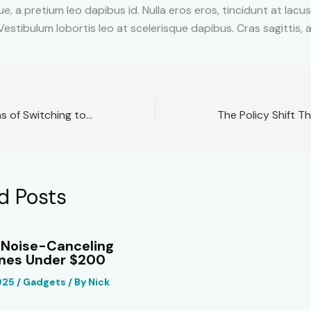
ue, a pretium leo dapibus id. Nulla eros eros, tincidunt at lacus
. Vestibulum lobortis leo at scelerisque dapibus. Cras sagittis,
The Pros and Cons of Switching to a Fully Digital Payment Wallet
d Posts
 Noise-Canceling
nes Under $200
2025
/
Gadgets
/ By
Nick