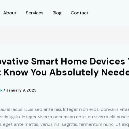
About
Services
Blog
Contact
ovative Smart Home Devices
t Know You Absolutely Need
ck
/
January 9, 2025
uris lacus. Duis sed ante nisi. Integer nibh eros, convallis vita
tis ligula. Integer viverra accumsan ante, eu viverra elit suscipi
is eget ante mattis, varius nisl sagittis, fermentum nunc. Ut al