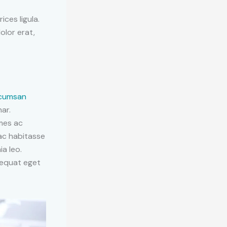
ices ligula.
olor erat,
cumsan
ar.
mes ac
hac habitasse
ia leo.
sequat eget