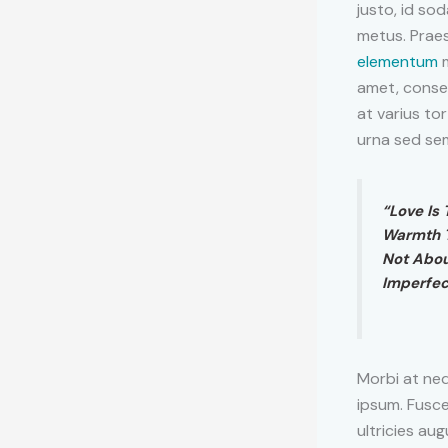
justo, id sod
metus. Praes
elementum
m
amet, consec
at varius to
urna sed sem
“Love Is
Warmth T
Not Abou
Imperfec
Morbi at neq
ipsum. Fusce
ultricies aug