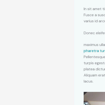
In sit amet t
Fusce a susc
varius id arc
Donec eleife
maximus ulla
pharetra tur
Pellentesqu
turpis egest
platea dict
Aliquam erat
lacus.