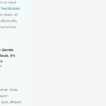
m ut risus
.
Vestibulum
um dolor sit
llicitudin,
pus luctus
e Gentle
uls. It’s
’s
”
vinar vitae
iquet
 quis, aliquet