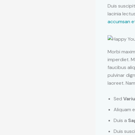
Duis suscip
lacinia lectu
accumsan et
Morbi maxim
imperdiet. 
faucibus ali
pulvinar dig
laoreet. Nam
Sed
Variu
Aliquam e
Duis a
Sa
Duis susc