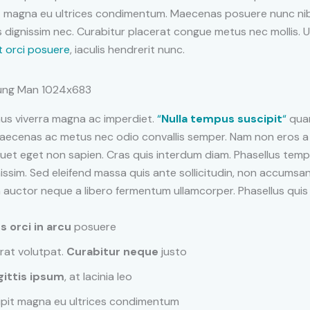
it magna eu ultrices condimentum. Maecenas posuere nunc nib
s dignissim nec. Curabitur placerat congue metus nec mollis. Ut 
 orci posuere
, iaculis hendrerit nunc.
us viverra magna ac imperdiet.
“
Nulla tempus suscipit
“
qua
Maecenas ac metus nec odio convallis semper. Nam non eros 
quet eget non sapien. Cras quis interdum diam. Phasellus temp
nissim. Sed eleifend massa quis ante sollicitudin, non accumsa
 auctor neque a libero fermentum ullamcorper. Phasellus quis t
s orci in arcu
posuere
rat volutpat.
Curabitur neque
justo
gittis ipsum
, at lacinia leo
ipit magna eu ultrices condimentum