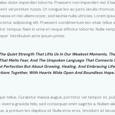
ales dolor imperdiet lobortis. Praesent non imperdiet nisl. Etia
ent vel pretium turpis. Ut congue leo ac justo iaculis rhoncus
assa et nisi ullamcorper, sed lacinia nulla ultricies. Lorem ips
tetur adipiscing elit. Praesent condimentum leo vitae tellus so
rtor tempus. Nam in urna et neque efficitur lobortis. Nulla tem
per. Vestibulum ante ipsum primis.
 The Quiet Strength That Lifts Us In Our Weakest Moments, Th
hat Melts Fear, And The Unspoken Language That Connects So
t Perfection But About Growing, Healing, And Embracing Life
tions Together, With Hearts Wide Open And Boundless Hope.
ue tellus. Curabitur massa augue, porttitor vel tempor et, pul
 viverra gravida felis, sed consequat enim sagittis a. Nullam al
ue, a pretium leo dapibus id. Nulla eros eros, tincidunt at lacus