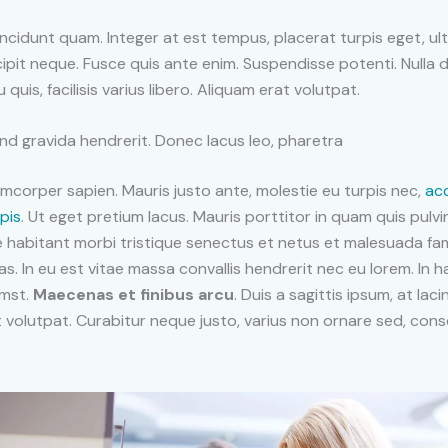
incidunt quam. Integer at est tempus, placerat turpis eget, ultr
ipit neque. Fusce quis ante enim. Suspendisse potenti. Nulla d
u quis, facilisis varius libero. Aliquam erat volutpat.
nd gravida hendrerit. Donec lacus leo, pharetra
mcorper sapien. Mauris justo ante, molestie eu turpis nec,
ac
pis
. Ut eget pretium lacus. Mauris porttitor in quam quis pulvin
e habitant morbi tristique senectus et netus et malesuada fa
as. In eu est vitae massa convallis hendrerit nec eu lorem. In 
umst.
Maecenas et finibus arcu
. Duis a sagittis ipsum, at lacin
 volutpat. Curabitur neque justo, varius non ornare sed, con