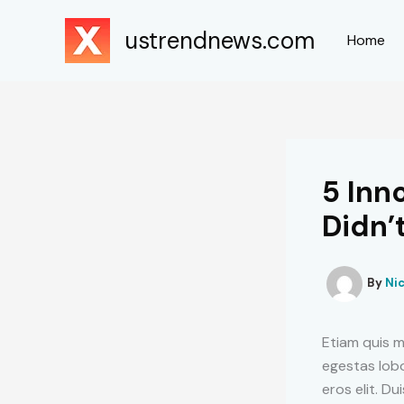
Skip
to
ustrendnews.com
Home
content
5 Inn
Didn’
By
Ni
Etiam quis ma
egestas lobor
eros elit. Du