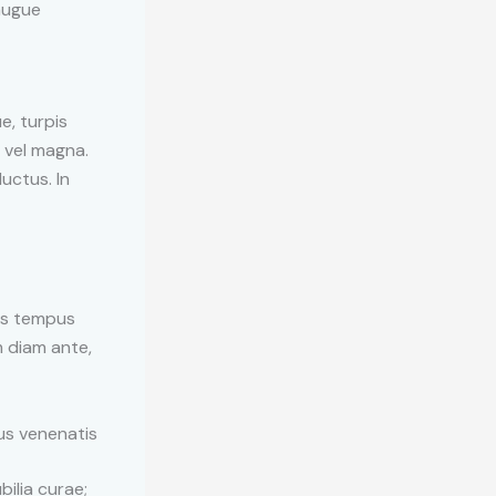
 augue
e, turpis
a vel magna.
uctus. In
cus tempus
m diam ante,
us venenatis
bilia curae;