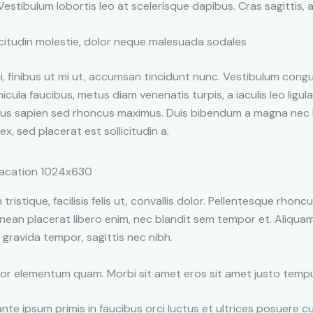
. Vestibulum lobortis leo at scelerisque dapibus. Cras sagittis,
citudin molestie, dolor neque malesuada sodales
i, finibus ut mi ut, accumsan tincidunt nunc. Vestibulum congu
icula faucibus, metus diam venenatis turpis, a iaculis leo ligul
bus sapien sed rhoncus maximus. Duis bibendum a magna nec l
a ex, sed placerat est sollicitudin a.
tristique, facilisis felis ut, convallis dolor. Pellentesque rhon
nean placerat libero enim, nec blandit sem tempor et. Aliqua
gravida tempor, sagittis nec nibh.
or elementum quam. Morbi sit amet eros sit amet justo temp
nte ipsum primis in faucibus orci luctus et ultrices posuere cu