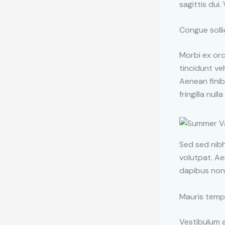
sagittis dui
Congue solli
Morbi ex orc
tincidunt veh
Aenean fini
fringilla null
Sed sed nibh 
volutpat. Ae
dapibus non 
Mauris temp
Vestibulum a