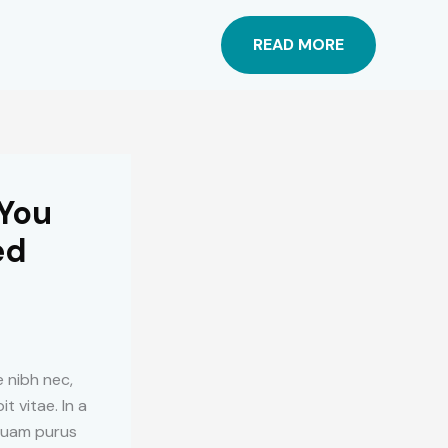
READ MORE
 You
ed
e nibh nec,
t vitae. In a
iquam purus