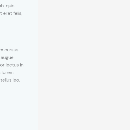
h, quis
erat felis,
m cursus
a augue
or lectus in
n lorem
ellus leo.